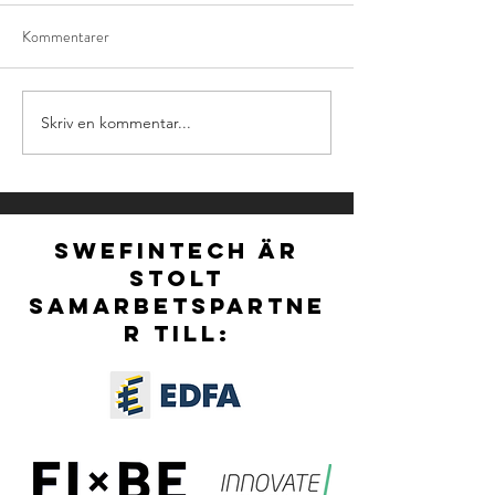
Kommentarer
Skriv en kommentar...
NOMINATIONS FOR
Ny styrelse för S
NORDIC FINTECH
vald vid extra stä
AWARDS 2026 ARE
OFFICIALLY OPEN!
SWEFINTECH ÄR
STOLT
SAMARBETSPARTNE
R TILL: