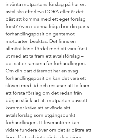
invänta motpartens förslag på hur ert 
avtal ska efterleva DORA eller är det 
bäst att komma med ett eget förslag 
först? Även i denna fråga bör din parts 
förhandlingsposition gentemot 
motparten beaktas. Det finns en 
allmänt känd fördel med att vara först 
ut med att ta fram ett avtalsförslag – 
det sätter ramarna för förhandlingen. 
Om din part däremot har en svag 
förhandlingsposition kan det vara ett 
slöseri med tid och resurser att ta fram 
ett första förslag om det redan från 
början står klart att motparten oavsett 
kommer kräva att använda sitt 
avtalsförslag som utgångspunkt i 
förhandlingen. IT-leverantörer kan 
vidare fundera över om det är bättre att 
ligga lågt och inte väcka den björn 