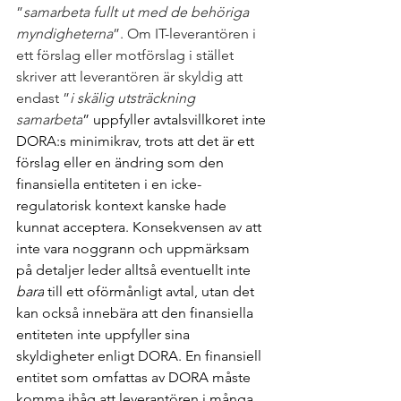
”
samarbeta fullt ut med de behöriga 
myndigheterna
”. Om IT-leverantören i 
ett förslag eller motförslag i stället 
skriver att leverantören är skyldig att 
endast ”
i skälig utsträckning 
samarbeta
” uppfyller avtalsvillkoret inte 
DORA:s minimikrav, trots att det är ett 
förslag eller en ändring som den 
finansiella entiteten i en icke-
regulatorisk kontext kanske hade 
kunnat acceptera. Konsekvensen av att 
inte vara noggrann och uppmärksam 
på detaljer leder alltså eventuellt inte 
bara
 till ett oförmånligt avtal, utan det 
kan också innebära att den finansiella 
entiteten inte uppfyller sina 
skyldigheter enligt DORA. En finansiell 
entitet som omfattas av DORA måste 
komma ihåg att leverantören i många 