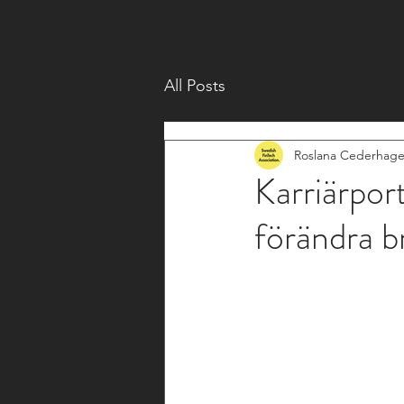
All Posts
Roslana Cederhag
Karriärport
förändra b