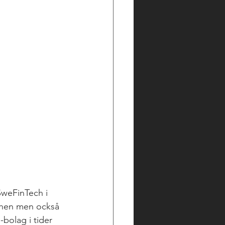
SweFinTech i 
schen men också 
bolag i tider 