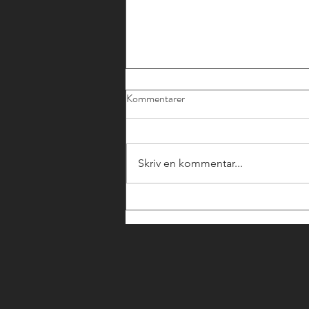
Kommentarer
Skriv en kommentar...
SWEFINTECHS
RÅDGIVANDE MEDLEMMAR
- JURIDISKT STÖD KRING
CCD2 OCH FI:S NYA
ALLMÄNNA RÅD