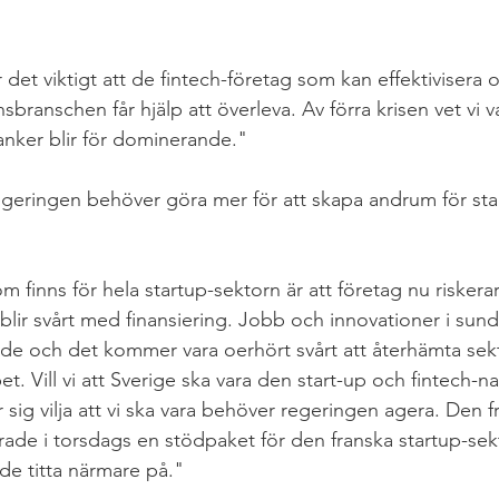
är det viktigt att de fintech-företag som kan effektivisera
sbranschen får hjälp att överleva. Av förra krisen vet vi 
anker blir för dominerande."
regeringen behöver göra mer för att skapa andrum för st
m finns för hela startup-sektorn är att företag nu riskerar
blir svårt med finansiering. Jobb och innovationer i sund
orade och det kommer vara oerhört svårt att återhämta sek
et. Vill vi att Sverige ska vara den start-up och fintech-n
r sig vilja att vi ska vara behöver regeringen agera. Den f
ade i torsdags en stödpaket för den franska startup-se
de titta närmare på."