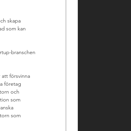
 och skapa 
vad som kan 
artup-branschen 
 att försvinna 
a företag 
torn och 
ation som 
ranska 
ktorn som 