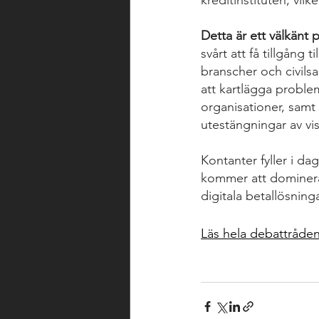
kreditinstituten, vil
Detta är ett välkänt
svårt att få tillgång
branscher och civils
att kartlägga proble
organisationer, samt 
utestängningar av vi
Kontanter fyller i da
kommer att dominera i
digitala betallösninga
Läs hela debattråden