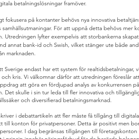
gitala betalningslösningar framöver.
idigt fokusera på kontanter behövs nya innovativa betaltjä
amhällsutmaningar. För att uppnå detta behövs mer k
 Utredningen lyfter exempelvis att storbankerna skapat
and annat bank-id och Swish, vilket stänger ute både and
rån marknaden.
tt Sverige endast har ett system för realtidsbetalningar, v
ig och kris. Vi välkomnar därför att utredningen föreslår a
ppdrag att göra en fördjupad analys av konkurrensen på
et skulle i sin tur leda till fler innovativa och tillgänglig
ällssäker och diversifierad betalningsmarknad.
iver i debattartikeln att fler måste få tillgång till digital
ätt till konton för privatpersoner. Detta är positivt men b
ka personer. I dag begränsas tillgången till företagskonton 