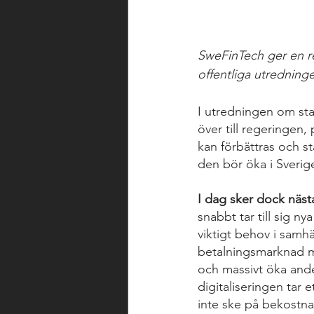
SweFinTech ger en re
offentliga utredning
I utredningen om st
över till regeringen
kan förbättras och st
den bör öka i Sverig
I dag sker dock näst
snabbt tar till sig ny
viktigt behov i samh
betalningsmarknad me
och massivt öka ande
digitaliseringen tar 
inte ske på bekostnad