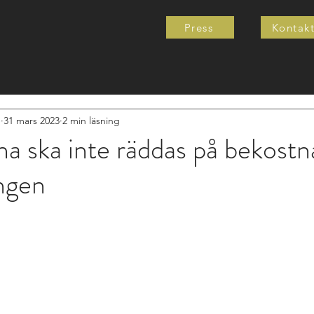
Press
Kontak
e
31 mars 2023
2 min läsning
a ska inte räddas på bekostn
ingen