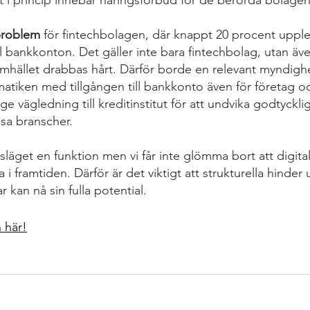
ket i princip innebär näringsförbud för de berörda bolagen
 problem
 för fintechbolagen, där knappt 20 procent upplev
 till bankkonton. Det gäller inte bara fintechbolag, utan 
amhället drabbas hårt. Därför borde en relevant myndighe
matiken med tillgången till bankkonto även för företag oc
ge vägledning till kreditinstitut för att undvika godtyckli
ssa branscher.
gsläget en funktion men vi får inte glömma bort att digita
 framtiden. Därför är det viktigt att strukturella hinder 
r kan nå sin fulla potential.
 här!