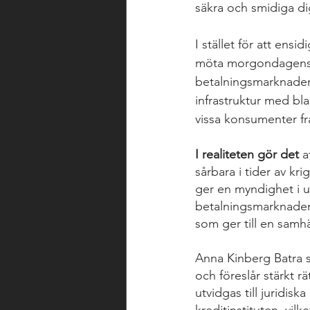
säkra och smidiga di
I stället för att ens
möta morgondagens s
betalningsmarknaden.
infrastruktur med bl
vissa konsumenter f
I realiteten gör det
 a
sårbara i tider av kr
ger en myndighet i u
betalningsmarknaden. D
som ger till en samh
Anna Kinberg Batra skr
och föreslår stärkt r
utvidgas till juridis