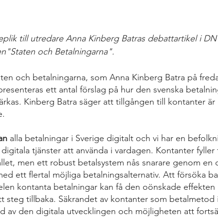
plik till utredare Anna Kinberg Batras debattartikel i D
en"Staten och Betalningarna".
aten och betalningarna, som Anna Kinberg Batra på fre
, presenteras ett antal förslag på hur den svenska betaln
ärkas. Kinberg Batra säger att tillgången till kontanter är 
e.
an
 alla betalningar i Sverige digitalt och vi har en befolk
a digitala tjänster att använda i vardagen. Kontanter fyller f
ället, men ett robust betalsystem nås snarare genom en di
d ett flertal möjliga betalningsalternativ. Att försöka b
len kontanta betalningar kan få den oönskade effekten 
ett steg tillbaka. Säkrandet av kontanter som betalmetod i
 av den digitala utvecklingen och möjligheten att fortsät