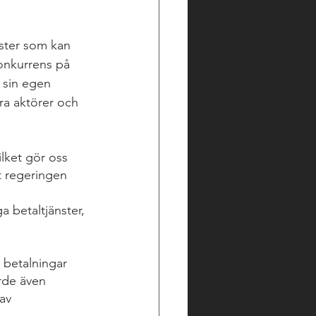
nster som kan 
onkurrens på 
 sin egen 
ra aktörer och 
ilket gör oss 
tt regeringen 
 
a betaltjänster, 
a betalningar 
orde även 
av 