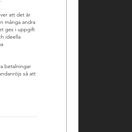
.
er att det är 
även många andra 
t ges i uppgift 
h ideella 
ga 
la betalningar 
undanröjs så att 