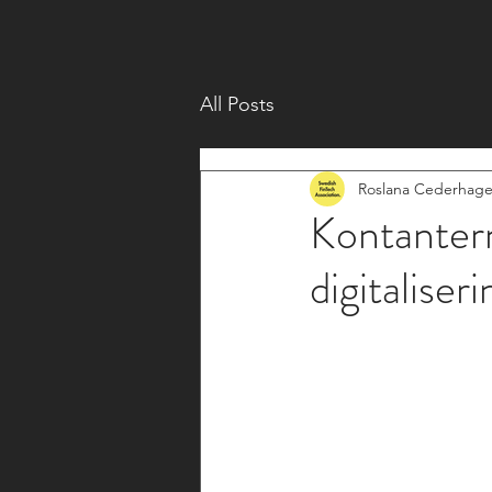
All Posts
Roslana Cederhag
Kontantern
digitaliser