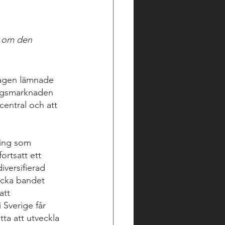
N om den 
dagen lämnade 
ingsmarknaden 
central och att 
ning som 
ortsatt ett 
versifierad 
acka bandet 
att 
 Sverige får 
ta att utveckla 