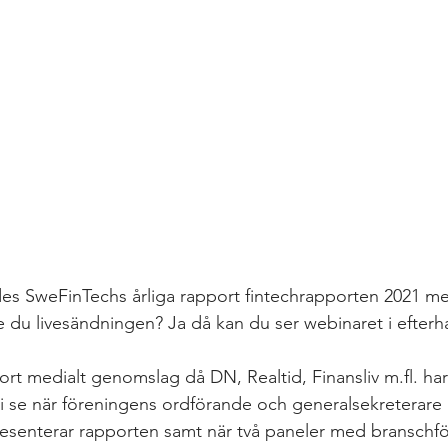
des SweFinTechs årliga rapport fintechrapporten 2021 med
 du livesändningen? Ja då kan du ser webinaret i efterh
ort medialt genomslag då DN, Realtid, Finansliv m.fl. har
i se när föreningens ordförande och generalsekreterare E
esenterar rapporten samt när två paneler med branschfö