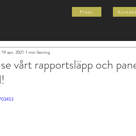
Press
Kontak
e
19 apr. 2021
1 min läsning
se vårt rapportsläpp och pan
d!
703453