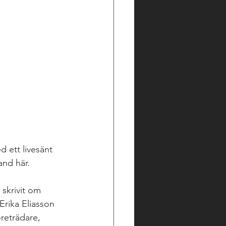
 ett livesänt 
and här.
 skrivit om 
rika Eliasson 
reträdare, 