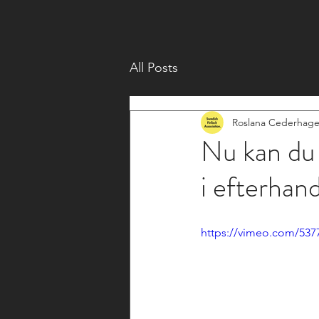
All Posts
Roslana Cederhag
Nu kan du 
i efterhan
https://vimeo.com/537