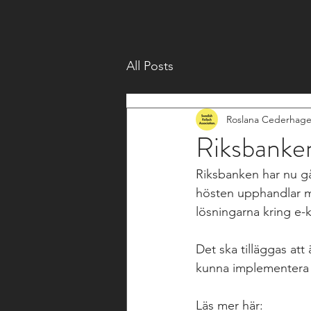
All Posts
Roslana Cederhag
Riksbanken
Riksbanken har nu gå
hösten upphandlar ma
lösningarna kring e-k
Det ska tilläggas att
kunna implementera e
Läs mer här: 