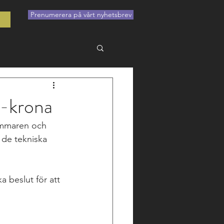
Prenumerera på vårt nyhetsbrev
t
E-krona
sommaren och 
de tekniska 
a beslut för att 