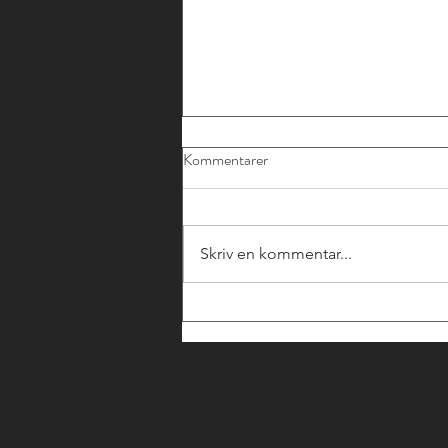
Kommentarer
Skriv en kommentar...
SWEFINTECHS
RÅDGIVANDE MEDLEMMAR
- JURIDISKT STÖD KRING
CCD2 OCH FI:S NYA
ALLMÄNNA RÅD