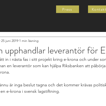
Press
Kontak
e
25 juni 2019
1 min läsning
 upphandlar leverantör för 
tt in i nästa fas i sitt projekt kring e-krona och under 
n en leverantör som kan hjälpa Riksbanken att påbörja 
rona. 
 ännu är inga beslut tagna och det kommer krävas politisk
n e-krona i svensk lagstiftning. 