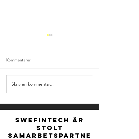
Kommentarer
Skriv en kommentar...
NOMINATIONS FOR
Ny styrelse för S
NORDIC FINTECH
vald vid extra stä
AWARDS 2026 ARE
OFFICIALLY OPEN!
SWEFINTECH ÄR
STOLT
SAMARBETSPARTNE