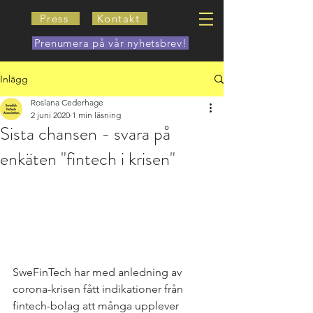
Press
Kontakt
Prenumera på vår nyhetsbrev!
Inlägg
Roslana Cederhage
2 juni 2020
1 min läsning
Sista chansen - svara på
enkäten "fintech i krisen"
SweFinTech har med anledning av 
corona-krisen fått indikationer från 
fintech-bolag att många upplever 