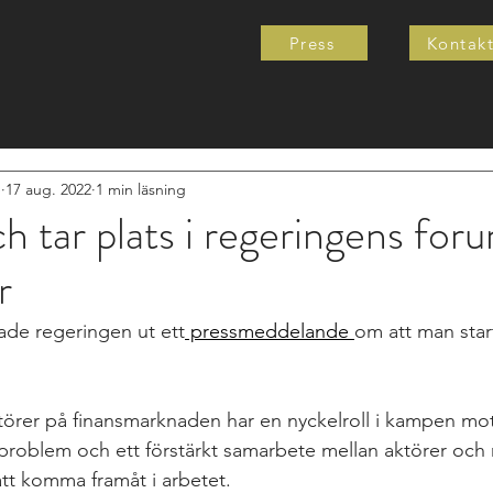
Press
Kontak
e
17 aug. 2022
1 min läsning
 tar plats i regeringens fo
r
ade regeringen ut ett
 pressmeddelande 
om att man star
örer på finansmarknaden har en nyckelroll i kampen mot
sproblem och ett förstärkt samarbete mellan aktörer och
att komma framåt i arbetet.