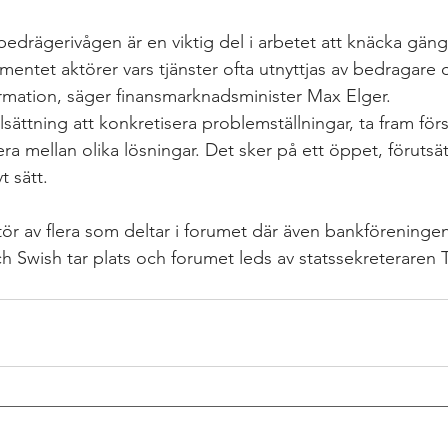
 bedrägerivågen är en viktig del i arbetet att knäcka gäng
mentet aktörer vars tjänster ofta utnyttjas av bedragare 
ormation, säger finansmarknadsminister Max Elger. 
ättning att konkretisera problemställningar, ta fram förs
era mellan olika lösningar. Det sker på ett öppet, förutsät
t sätt.
r av flera som deltar i forumet där även bankföreningen, 
ch Swish tar plats och forumet leds av statssekreteraren 