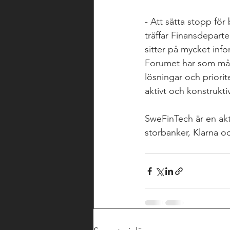
- Att sätta stopp för
träffar Finansdeparte
sitter på mycket inf
Forumet har som måls
lösningar och priorit
aktivt och konstruktiv
SweFinTech är en aktö
storbanker, Klarna o