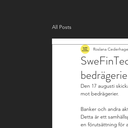
All Posts
Roslana Cederhag
SweFinTech
bedrägerie
Den 17 augusti skick
mot bedrägerier. 
Banker och andra akt
Detta är ett samhäll
en förutsättning för 