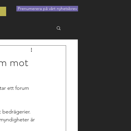
Prenumerera på vårt nyhetsbrev
t
rum mot
tar ett forum 
 bedrägerier. 
 myndigheter är 