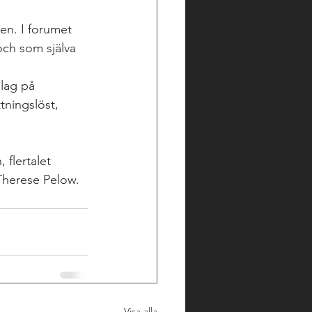
en. I forumet 
och som själva 
lag på 
tningslöst, 
flertalet 
Therese Pelow. 
Visa alla