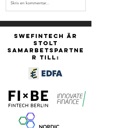
Skriv en kommentar...
NOMINATIONS FOR
Ny styrelse för S
NORDIC FINTECH
vald vid extra stä
AWARDS 2026 ARE
OFFICIALLY OPEN!
SWEFINTECH ÄR
STOLT
SAMARBETSPARTNE
R TILL: