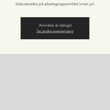
diskuterades på arbetsgruppsmötet innan jul.
Anmälan är stängd
Se andra evenemang