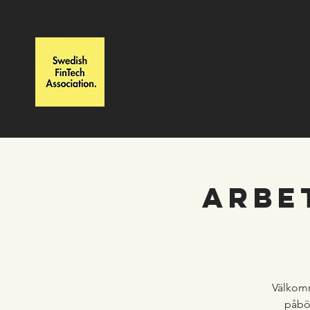
ARBE
Välkom
påbör