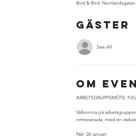
Bird & Bird, Norrlandsgatan
Gäster
See All
Om eve
ARBETSGRUPPSMÖTE: FiD
Välkomna på arbetsgruppsmö
intresserade, med en debatt
När: 26 januari