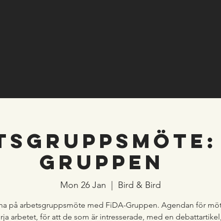
TSGRUPPSMÖTE: 
GRUPPEN
Mon 26 Jan
  |  
Bird & Bird
na på arbetsgruppsmöte med FiDA-Gruppen. Agendan för mötet
ja arbetet, för att de som är intresserade, med en debattartike