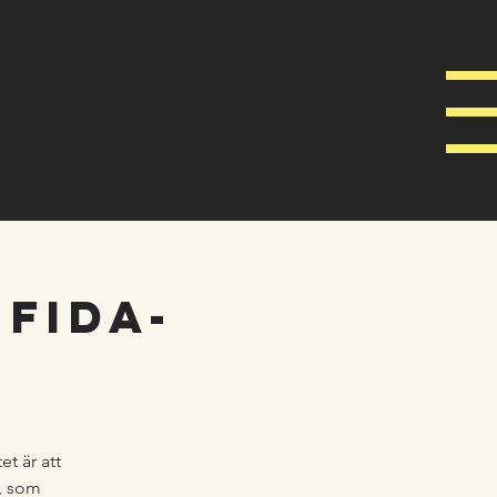
FiDA-
 är att
l, som