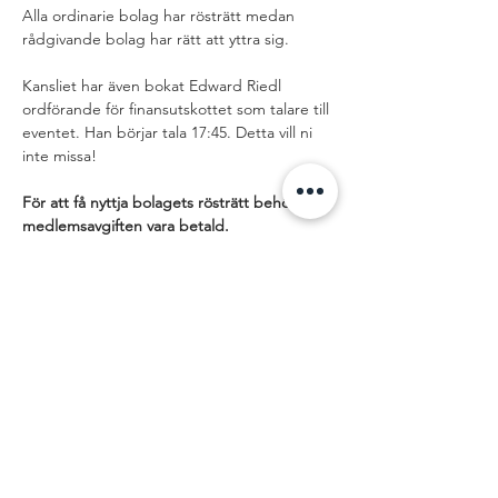
Alla ordinarie bolag har rösträtt medan 
rådgivande bolag har rätt att yttra sig. 
Kansliet har även bokat Edward Riedl 
ordförande för finansutskottet som talare till 
eventet. Han börjar tala 17:45. Detta vill ni 
inte missa!
För att få nyttja bolagets rösträtt behöver 
medlemsavgiften vara betald.
Dela detta
evenemang