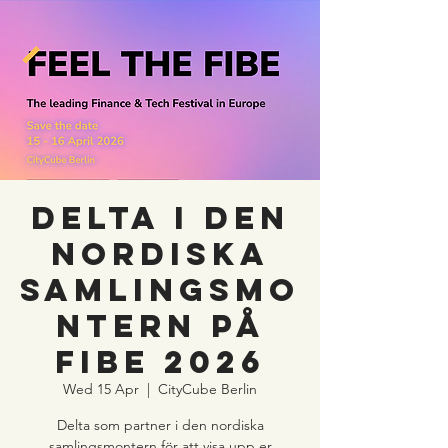
DELTA I DEN
NORDISKA
SAMLINGSMO
NTERN PÅ
FIBE 2026
Wed 15 Apr
  |  
CityCube Berlin
Delta som partner i den nordiska
samlingsmontern för att visa upp er