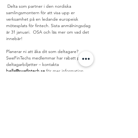
 Delta som partner i den nordiska 
samlingsmontern för att visa upp er 
verksamhet på en ledande europeisk 
mötesplats för fintech. Sista anmälningsdag 
är 31 januari.  OSA och läs mer om vad det 
innebär! 
Planerar ni att åka dit som deltagare? 
SweFinTechs medlemmar har rabatt på 
deltagarbiljetter – kontakta 
bella@swefintech.se
 för mer information
Dela detta
evenemang