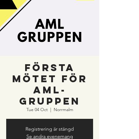
Första
mötet för
AML-
gruppen
Tue 04 Oct
  |  
Norrmalm
Registrering är stängd
Se andra evenemang