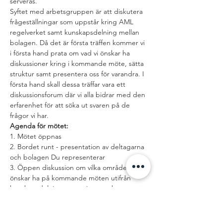
serveras.
Syftet med arbetsgruppen är att diskutera 
frågeställningar som uppstår kring AML 
regelverket samt kunskapsdelning mellan 
bolagen. Då det är första träffen kommer vi 
i första hand prata om vad vi önskar ha 
diskussioner kring i kommande möte, sätta 
struktur samt presentera oss för varandra. I 
första hand skall dessa träffar vara ett 
diskussionsforum där vi alla bidrar med den 
erfarenhet för att söka ut svaren på de 
frågor vi har.
Agenda för mötet:
1. Mötet öppnas
2. Bordet runt - presentation av deltagarna 
och bolagen Du representerar
3. Öppen diskussion om vilka områden vi 
önskar ha på kommande möten utifrån 
kunskapsdelning, utmaningar och 
kommande regelverk
Läs mer >