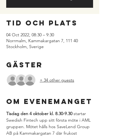
Tid och plats
04 Oct 2022, 08:30 – 9:30
Norrmalm, Kammakargatan 7, 111 40
Stockholm, Sverige
Gäster
+ 34 other guests
Om evenemanget
Tisdag den 4 oktober kl. 8.30-9.30
 startar 
Swedish Fintech upp sitt första möte i AML 
gruppen. Mötet hålls hos SaveLend Group 
AB på Kammakargatan 7 där frukost 