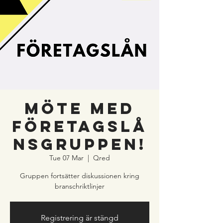
Möte med
företagslå
nsgruppen!
Tue 07 Mar
  |  
Qred
Gruppen fortsätter diskussionen kring
branschriktlinjer
Registrering är stängd