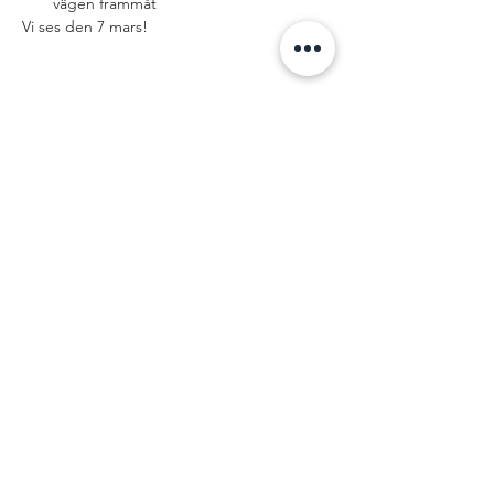
vägen frammåt
Vi ses den 7 mars! 
Dela detta
evenemang