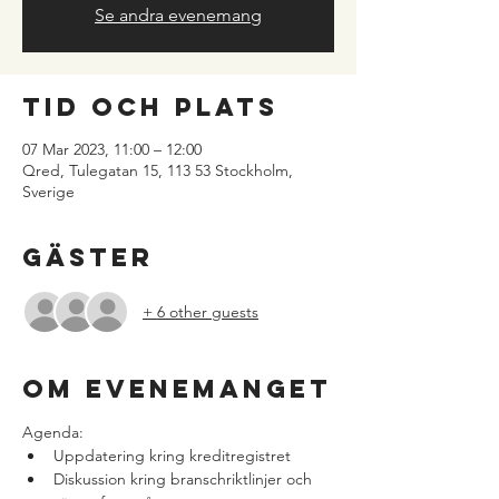
Se andra evenemang
Tid och plats
07 Mar 2023, 11:00 – 12:00
Qred, Tulegatan 15, 113 53 Stockholm,
Sverige
Gäster
+ 6 other guests
Om evenemanget
Agenda:
Uppdatering kring kreditregistret
Diskussion kring branschriktlinjer och 