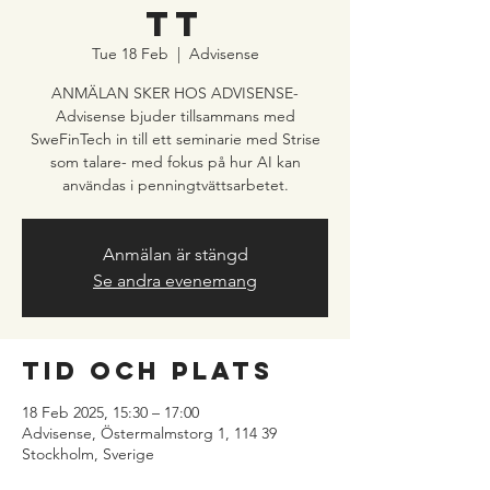
tt
Tue 18 Feb
  |  
Advisense
ANMÄLAN SKER HOS ADVISENSE-
Advisense bjuder tillsammans med
SweFinTech in till ett seminarie med Strise
som talare- med fokus på hur AI kan
användas i penningtvättsarbetet.
Anmälan är stängd
Se andra evenemang
Tid och plats
18 Feb 2025, 15:30 – 17:00
Advisense, Östermalmstorg 1, 114 39
Stockholm, Sverige