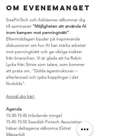
Om evenemanget
SweFinTech och Advisense välkomnar dig 
till seminariet 
"Möjligheten att använda AI 
inom kampen mot penningtvätt"
. 
Eftermiddagen bjuder på inspirerande 
diskussioner om hur AI kan stärka arbetet 
mot penningtvätt och ge viktiga insikter 
från branschen. Vi är glada att ha Robin 
Lycka från Strise som talare, som kommer 
att prata om, "Dolda ägarstrukturer – 
efterlevnad och ryska kopplingar i det 
fördolda".
Anmäl dig här!
Agenda
15:30-15:45 Inledande mingel 
15:45-15:55 Swedish Fintech Association 
hälsar deltagarna välkomna (Görel 
Wästerlid) 