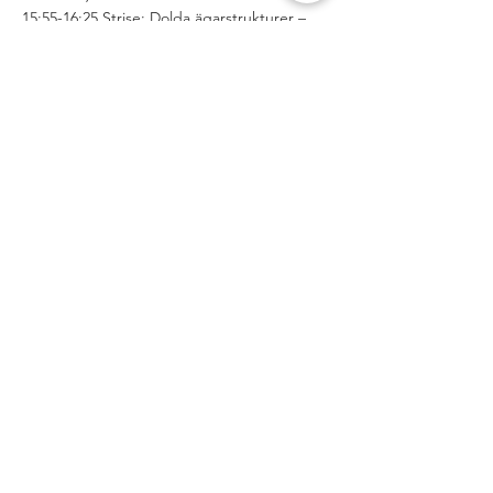
15:55-16:25 Strise: Dolda ägarstrukturer – 
efterlevnad och ryska kopplingar i det 
fördolda (Robin Lycka) 
Läs mer >
Dela detta
evenemang