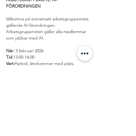
FÖRORDNINGEN
Välkomna på extrainsatt arbetsgruppsmöte 
gällande AI-förordningen. 
Arbetsgruppmötet gäller alla medlemmar 
som jobbar med AI. 
När: 
3 februari 2026
Tid:
13:00-14:00
Vart:
Hyrbid, återkommer med plats.
Visa mer
Dela detta
evenemang