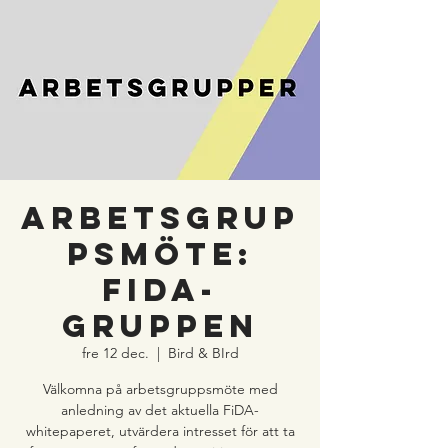
Arbetsgrup
psmöte:
FiDA-
gruppen
fre 12 dec.
  |  
Bird & BIrd
Välkomna på arbetsgruppsmöte med
anledning av det aktuella FiDA-
whitepaperet, utvärdera intresset för att ta