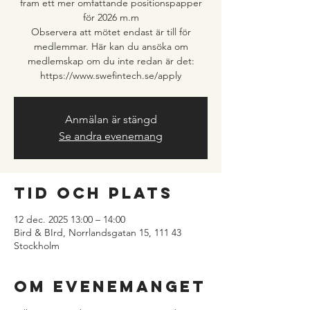
fram ett mer omfattande positionspapper
för 2026 m.m
Observera att mötet endast är till för
medlemmar. Här kan du ansöka om
medlemskap om du inte redan är det:
https://www.swefintech.se/apply
Anmälan är stängd
Se andra evenemang
Tid och plats
12 dec. 2025 13:00 – 14:00
Bird & BIrd, Norrlandsgatan 15, 111 43
Stockholm
Om evenemanget