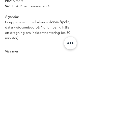
När
: 5 mars
Var
: DLA Piper, Sveavägen 4
Agenda:
Gruppens sammankallande 
Jonas Björlin
, 
dataskyddsombud på Norion bank, håller 
en dragning om incidenthantering (ca 30 
minuter)
Visa mer
Dela detta
evenemang