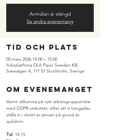
Anmälan är stängd
Se andra evenemang
Tid och plats
05 mars 2026 14:00 – 15:00
Advokatfirma DLA Piper Sweden KB,
Sveavägen 4, 111 57 Stockholm, Sverige
Om evenemanget
Varmt välkomna på nytt arbetsgruppsmöte 
med GDPR-utskottet, efter att vi tvingades 
ställa in i slutet av januari på grund av 
sjukdom.
Tid
: 14-15