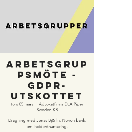
ARBETSGRUP
PSMÖTE -
GDPR-
utskottet
tors 05 mars
  |  
Advokatfirma DLA Piper
Sweden KB
Dragning med Jonas Björlin, Norion bank,
om incidenthantering.