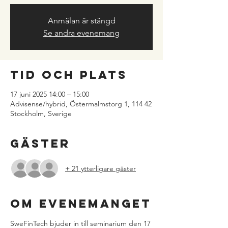
Anmälan är stängd
Se andra evenemang
Tid och plats
17 juni 2025 14:00 – 15:00
Advisense/hybrid, Östermalmstorg 1, 114 42
Stockholm, Sverige
Gäster
+ 21 ytterligare gäster
Om evenemanget
SweFinTech bjuder in till seminarium den 17 