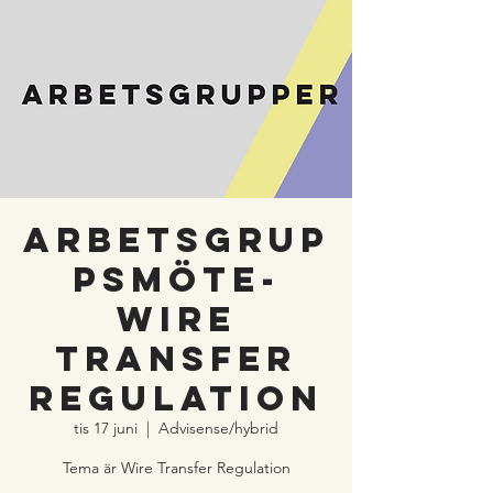
Arbetsgrup
psmöte-
Wire
Transfer
Regulation
tis 17 juni
  |  
Advisense/hybrid
Tema är Wire Transfer Regulation