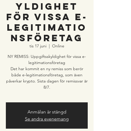
yldighet
för vissa e-
legitimatio
nsföretag
tis 17 juni
  |  
Online
NY REMISS: Uppgiftsskyldighet för vissa e-
legitimationsföretag
Det har kommit en ny remiss som berör
både e-legitimationsföretag, som även
påverkar krypto. Sista dagen för remissvar är
8/7.
Anmälan är stängd
Se andra evenemang