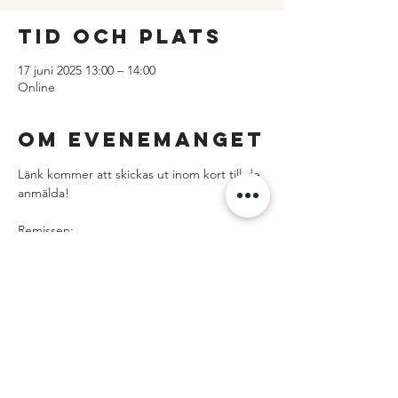
Tid och plats
17 juni 2025 13:00 – 14:00
Online
Om evenemanget
Länk kommer att skickas ut inom kort till de 
anmälda!
Remissen: 
https://regeringen.se/contentassets/2f0dc5
2190774700a75cb29d771103ee/uppgiftsskyldi
ghet-for-vissa-e-
Dela detta
evenemang