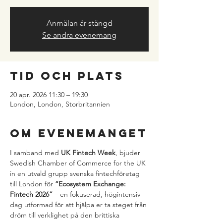
Anmälan är stängd
Se andra evenemang
Tid och plats
20 apr. 2026 11:30 – 19:30
London, London, Storbritannien
Om evenemanget
I samband med 
UK Fintech Week
, bjuder 
Swedish Chamber of Commerce for the UK 
in en utvald grupp svenska fintechföretag 
till London för 
“Ecosystem Exchange: 
Fintech 2026”
 – en fokuserad, högintensiv 
dag utformad för att hjälpa er ta steget från 
dröm till verklighet på den brittiska 