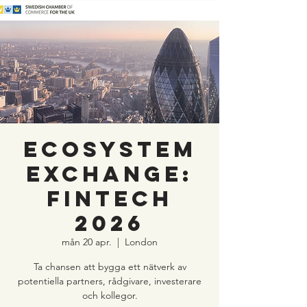
ECOSYSTEM
EXCHANGE:
FINTECH
2026
mån 20 apr.
  |  
London
Ta chansen att bygga ett nätverk av
potentiella partners, rådgivare, investerare
och kollegor.