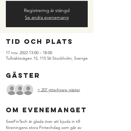
Registrering är stängd
Se andra evenemang
Tid och plats
17 nov. 2022 13:00 – 18:00
Tullvaktsvägen 15, 115 56 Stockholm, Sverige
Gäster
+ 207 ytterligare gäster
Om evenemanget
SweFinTech är glada över att bjuda in till 
föreningens stora Fintechdag som går av 