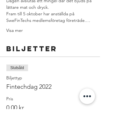
Dagen avslutas ett mingel där det bjuds på 
lättare mat och dryck.
Fram till 5 oktober har anställda på 
SweFinTechs medlemsföretag företräde.…
Visa mer
Biljetter
Slutsåld
Biljettyp
Fintechdag 2022
Pris
0,00 kr
Försäljning avslutad