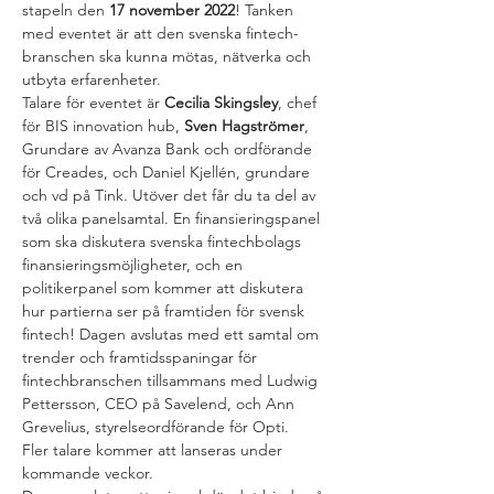
stapeln den
 17 november 2022
! Tanken 
med eventet är att den svenska fintech-
branschen ska kunna mötas, nätverka och 
utbyta erfarenheter.
Talare för eventet är 
Cecilia Skingsley
, chef 
för BIS innovation hub, 
Sven Hagströmer
, 
Grundare av Avanza Bank och ordförande 
för Creades, och Daniel Kjellén, grundare 
och vd på Tink. Utöver det får du ta del av 
två olika panelsamtal. En finansieringspanel 
som ska diskutera svenska fintechbolags 
finansieringsmöjligheter, och en 
politikerpanel som kommer att diskutera 
hur partierna ser på framtiden för svensk 
fintech! Dagen avslutas med ett samtal om 
trender och framtidsspaningar för 
fintechbranschen tillsammans med Ludwig 
Pettersson, CEO på Savelend, och Ann 
Grevelius, styrelseordförande för Opti.
Fler talare kommer att lanseras under 
kommande veckor.