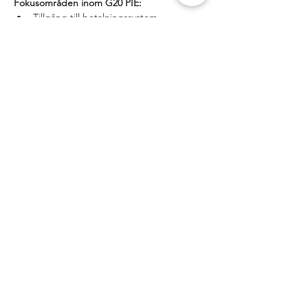
Fokusområden inom G20 PIE:
Tillgång till betalningssystem,
Utökade öppettider för 
betalningssystem,
Visa mer
Dela detta
evenemang