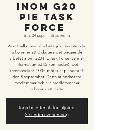
inom G20
PIE Task
Force
tors 04 sep.
  |  
Stockholm
Varmt välkomna till arbetsgruppsmötet där
vi kommer att diskutera det pågående
arbetet inom G20 PIE Task Force (se mer
information på länken nedan). Det
kommande G20 PIE-mötet är planerat till
den 8 september. Detta är endast för
medlemmar och alla medlemmar är
välkomna att delta.
Inga biljetter till försäljning
Se andra evenemang