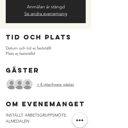
Anmälan är stängd
Se andra evenemang
Tid och plats
Datum och tid ej fastställt
Plats ej fastställd
Gäster
+ 4 ytterligare gäster
Om evenemanget
INSTÄLLT: ARBETSGRUPPSMÖTE: 
ALMEDALEN