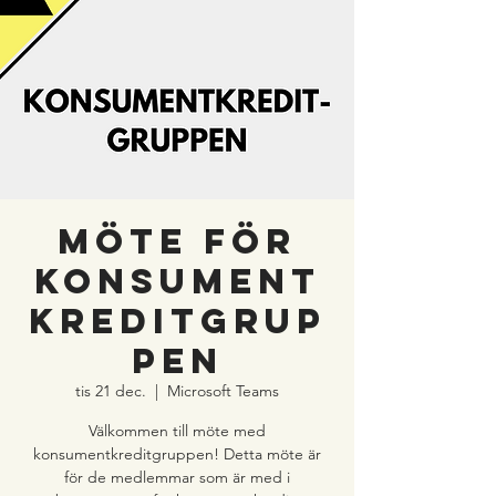
Möte för
konsument
kreditgrup
pen
tis 21 dec.
  |  
Microsoft Teams
Välkommen till möte med
konsumentkreditgruppen! Detta möte är
för de medlemmar som är med i