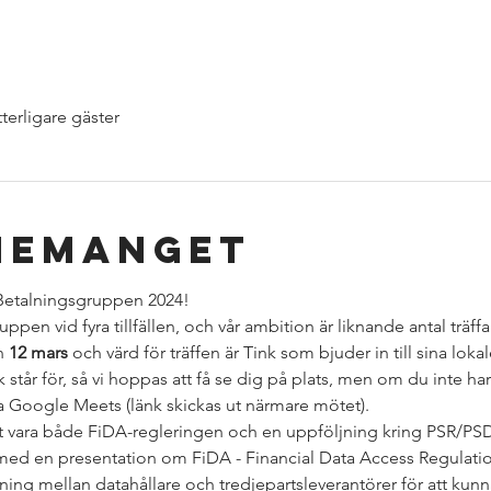
tterligare gäster
nemanget
 Betalningsgruppen 2024!
ppen vid fyra tillfällen, och vår ambition är liknande antal träffa
 
12 mars 
och värd för träffen är Tink som bjuder in till sina lokal
står för, så vi hoppas att få se dig på plats, men om du inte har
a Google Meets (länk skickas ut närmare mötet).   
 vara både FiDA-regleringen och en uppföljning kring PSR/PSD
med en presentation om FiDA - Financial Data Access Regulatio
ning mellan datahållare och tredjepartsleverantörer för att kunn