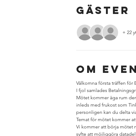
Gäster
+ 22 y
Om eve
Välkomna första träffen för
I fjol samlades Betalningsgru
Mötet kommer äga rum den
inleds med frukost som Tink 
personligen kan du delta vi
Temat för mötet kommer att
Vi kommer att börja mötet 
syfte att möjliggöra datadel