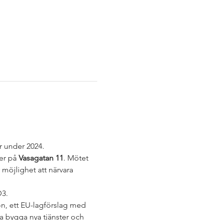
r under 2024. 
er på 
Vasagatan 11
. Mötet 
 möjlighet att närvara 
3. 
n, ett EU-lagförslag med 
a bygga nya tjänster och 