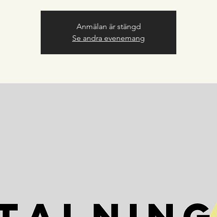
Anmälan är stängd
Se andra evenemang