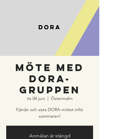
Möte med
DORA-
gruppen
tis 04 juni
  |  
Östermalm
Fjärde och sista DORA-mötet inför
sommaren!
Anmälan är stängd