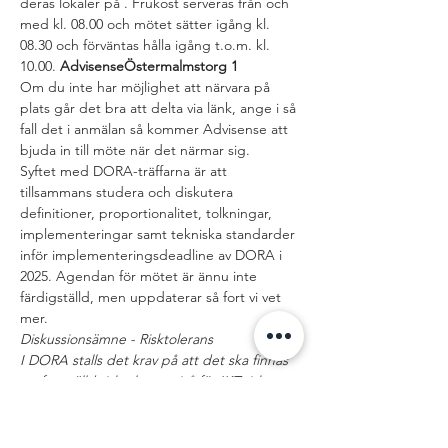
deras lokaler på 
. Frukost serveras från och 
med kl. 08.00 och mötet sätter igång kl. 
08.30 och förväntas hålla igång t.o.m. kl. 
10.00. 
Advisense
Östermalmstorg 1
Om du inte har möjlighet att närvara på 
plats går det bra att delta via länk, ange i så 
fall det i anmälan så kommer Advisense att 
bjuda in till möte när det närmar sig. 
Syftet med DORA-träffarna är att 
tillsammans studera och diskutera 
definitioner, proportionalitet, tolkningar, 
implementeringar samt tekniska standarder 
inför implementeringsdeadline av DORA i 
2025. Agendan för mötet är ännu inte 
färdigställd, men uppdaterar så fort vi vet 
mer.
Diskussionsämne - Risktolerans
I DORA stalls det krav på att det ska finnas 
en fastställd risktoleransnivå för IKT-risk, 
artikel 6, punkt 8 (b).
Visa mer