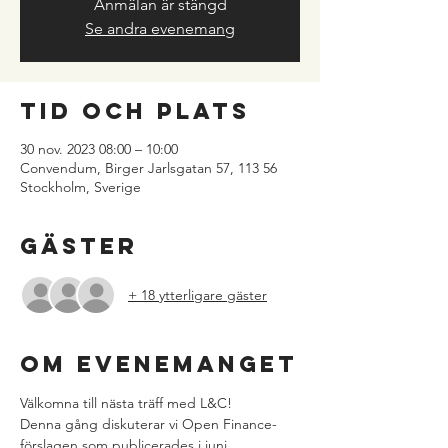
Anmälan är stängd
Se andra evenemang
Tid och plats
30 nov. 2023 08:00 – 10:00
Convendum, Birger Jarlsgatan 57, 113 56
Stockholm, Sverige
Gäster
+ 18 ytterligare gäster
Om evenemanget
Välkomna till nästa träff med L&C!
Denna gång diskuterar vi Open Finance-
förslagen som publicerades i juni. 