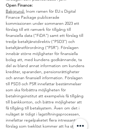
Open Finance:
Bakgrund:
 Inom ramen för EU:s Digital 
Finance Package publicerade 
kommissionen under sommaren 2023 ett 
förslag till ett ramverk för tillgång till 
finansiella data (”FiDA”) samt ett förslag till 
tredje betaltjänstdirektiv (”PSD3”) och 
betaltjänstförordning (”PSR”). Förslagen 
innebär större möjligheter för finansiella 
bolag att, med kundens godkännande, ta 
del av bland annat information om kundens 
krediter, sparanden, pensionsrättigheter 
och annan finansiell information. Förslagen 
till PSD3 och PSR innefattar bestämmelser 
som ska förbättra möjligheten för 
betalningsinstitut att exempelvis få tillgång 
till bankkonton, och bättre möjligheter att 
få tillgång till betalsystem. Även om det i 
nuläget är tidigt i lagstiftningsprocessen, 
innefattar regelpaketet flera intressanta 
förslag som tveklöst kommer att ha stor 