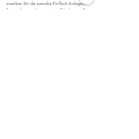
inverkan för de svenska FinTech-bolagen.
Samordnarnas kommentar:
 Förslagen till 
FiDA, PSD3 och PSR utgör en av de största 
lagstiftningsreformerna på FinTech-
området sedan PSD2. Det är…
Visa mer
Dela detta
evenemang