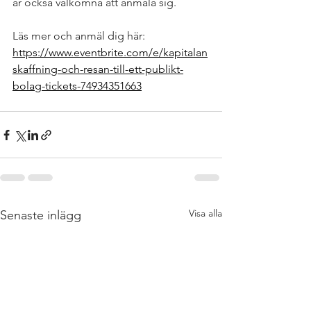
är också välkomna att anmäla sig.
Läs mer och anmäl dig här: 
https://www.eventbrite.com/e/kapitalan
skaffning-och-resan-till-ett-publikt-
bolag-tickets-74934351663
Visa alla
Senaste inlägg