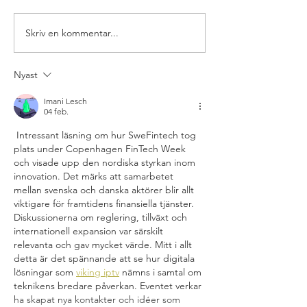
Skriv en kommentar...
NOMINATIONS FOR
Ny styrelse för S
NORDIC FINTECH
vald vid extra stä
AWARDS 2026 ARE
Nyast
OFFICIALLY OPEN!
Imani Lesch
04 feb.
 Intressant läsning om hur SweFintech tog 
plats under Copenhagen FinTech Week 
och visade upp den nordiska styrkan inom 
innovation. Det märks att samarbetet 
mellan svenska och danska aktörer blir allt 
viktigare för framtidens finansiella tjänster. 
Diskussionerna om reglering, tillväxt och 
internationell expansion var särskilt 
relevanta och gav mycket värde. Mitt i allt 
detta är det spännande att se hur digitala 
lösningar som 
viking iptv
 nämns i samtal om 
teknikens bredare påverkan. Eventet verkar 
ha skapat nya kontakter och idéer som 