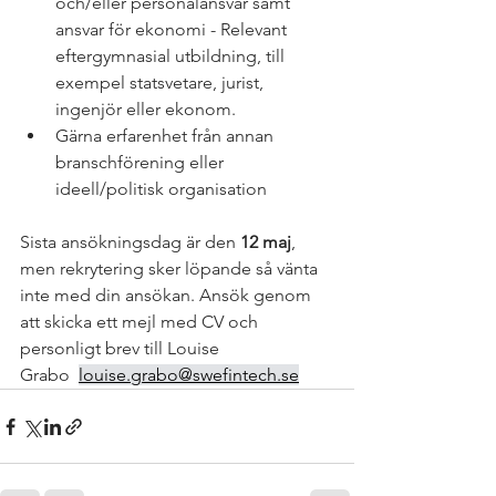
och/eller personalansvar samt 
ansvar för ekonomi - Relevant 
eftergymnasial utbildning, till 
exempel statsvetare, jurist, 
ingenjör eller ekonom.  
Gärna erfarenhet från annan 
branschförening eller 
ideell/politisk organisation  
Sista ansökningsdag är den 
12 maj
, 
men rekrytering sker löpande så vänta 
inte med din ansökan. Ansök genom 
att skicka ett mejl med CV och 
personligt brev till Louise 
Grabo  
louise.grabo@swefintech.se